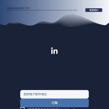
准备好和我们联系了吗？
联系我们
We collaborate with aspiring individuals in leadership positions who are determined to shape the forthcoming era, rather than evading it. Collectively, we accomplish remarkable
results.
请关注我们的最新洞察。
订阅