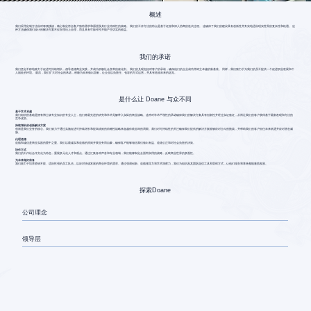
概述
我们采用定制方法应对每项挑战，精心制定符合客户独特需求和愿望及其行业特殊性的策略。 我们的工作方法的特点是基于证据和深入协商的迭代过程。 这确保了我们的建议具有创新性并务实地适应现实世界的复杂性和机遇。 这
种方法确保我们设计的解决方案不仅在理论上合理，而且具有可操作性并能产生切实的效益。
我们的承诺
我们坚定不移地致力于促进可持续增长，倡导道德商业实践，并成为积极社会变革的催化剂。 我们的兑现包括对客户的承诺，确保他们的企业成功并树立卓越的新基准。 同样，我们致力于为我们的员工提供一个促进职业发展和个
人福祉的环境。 最后，我们扩大对社会的承诺，积极为未来做出贡献，让企业以负责任、包容的方式运营，并具有造福未来的远见。
是什么让 Doane 与众不同
基于学术卓越
我们组织的基础是拥有博士级专业知识的专业人士，他们将最先进的研究和学术见解带入实际的商业战略。这种对学术严谨性的承诺确保我们的解决方案具有创新性并经过实证验证，从而让我们的客户获得基于最新发现和方法的
竞争优势。
持续增长的创新解决方案
创新是我们业务的核心。我们致力于通过实施促进可持续增长和提高绩效的前瞻性战略来超越传统咨询的局限。我们对可持续性的关注确保我们提供的解决方案能够应对当今的挑战，并帮助我们的客户抓住未来机遇并应对潜在威
胁。
伦理道德
道德和诚信是商业实践的重中之重。我们以最诚实和道德的原则开展业务而自豪，确保客户能够相信我们做出有益、道德公正和对社会负责的决策。
协作方式
我们的工作以合作文化为特色，重视多元化人才和观点。通过汇集各种声音和专业领域，我们能够制定全面而实用的战略，反映商业世界的多面性。
为未来做好准备
我们致力于培养坚韧不拔、适应性强的员工队伍，以应对快速发展的商业环境的需求。通过强调创新、道德领导力和学术洞察力，我们为组织及其团队提供工具和思维方式，让他们现在和将来都能蓬勃发展。
探索Doane
公司理念
领导层