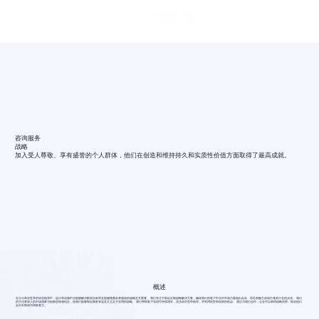
咨询服务
战略
加入受人尊敬、享有盛誉的个人群体，他们在创造和维持持久和实质性价值方面取得了最高成就。
概述
在当今商业世界的动态格局中，设计和实施不仅能够解决眼前目标而且能够预测未来挑战的战略至关重要。 我们专注于制定定制战略解决方案，确保我们的客户不仅对市场力量做出反应，而且积极主动地引领其行业的步伐。 我们
的方法将深入的市场洞察与创新思维相结合，使我们能够制定既富有远见又立足于实用的战略。 我们帮助客户实现可持续增长，灵活应对竞争格局，并利用转型和创新的机会。 通过与我们合作，企业可以获得战略优势，推动他们
走向长期成功和恢复力。