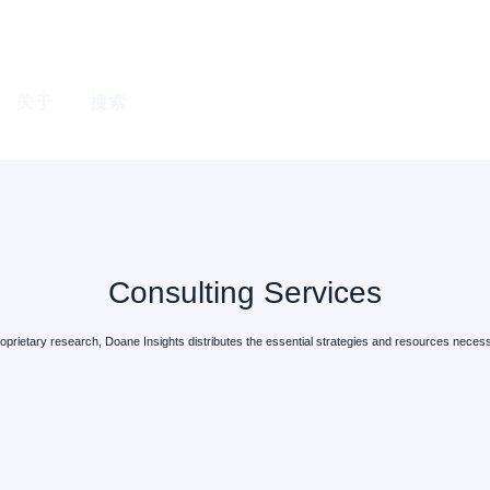
关于
搜索
Consulting Services
oprietary research, Doane Insights distributes the essential strategies and resources necessa