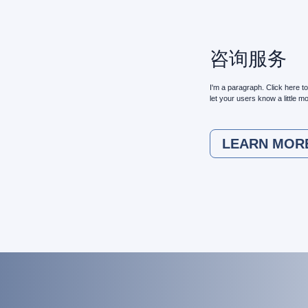
咨询服务
I'm a paragraph. Click here to
let your users know a little m
LEARN MOR