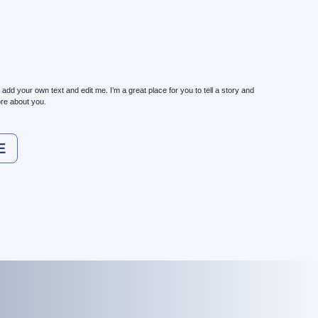
 add your own text and edit me. I’m a great place for you to tell a story and
ore about you.
E