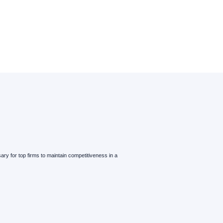
ry for top firms to maintain competitiveness in a