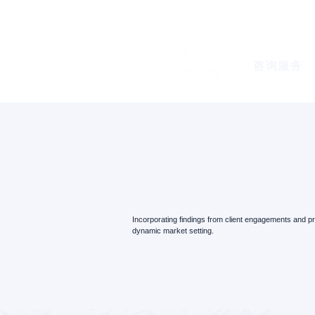
咨询服务
Incorporating findings from client engagements and pr
dynamic market setting.